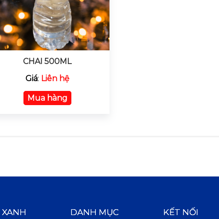
CHAI 500ML
Giá
:
Liên hệ
Mua hàng
 XANH
DANH MỤC
KẾT NỐI